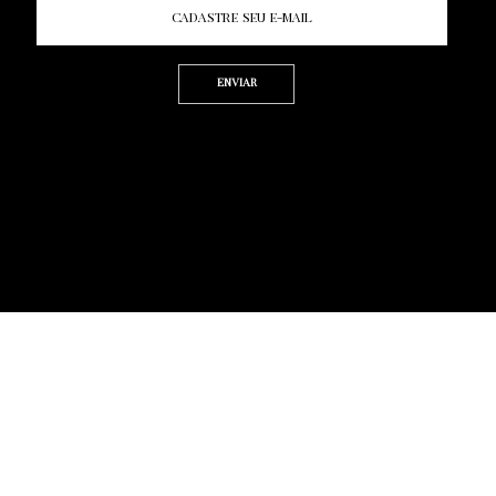
Enviar
Termos de Uso | Politica de Privacidade
RIGHT © 2022 KWEVRIS ASSESSORIA LTDA.