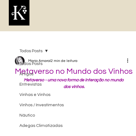
Todos Posts
Maria Amaral
2 min de leitura
Todos Posts
Metaverso no Mundo dos Vinhos
Artigos
Metaverso
- uma nova forma de interação no mundo 
Entrevistas
dos vinhos.
Vinhas e Vinhos
Vinhos / Investimentos
Náutico
Adegas Climatizadas