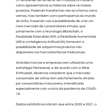
O Metaverse certamente tem mudado a maneira 
como apresentamos ou falamos sobre os nossos 
produtos. Podendo transformar não só a forma como 
vemos, mas também como participamos do mundo 
do vinho, trazendo-nos a possibilidade de criar um 
novo mercado de consumidores virtuais, que 
juntamente com a tecnologia 
Blockchain
, a 
Realidade Estendida (XR), a Realidade Aumentada 
(AR) e a Inteligência Artificial (IA), fornecem a 
possibilidade de adquirirmos produtos não 
disponíveis nos mercados físicos tradicionais.
Grandes marcas e empresas vem utilizando uma 
estratégia Metaverse, e de acordo com a 
Wine 
Enthusiast
, devemos considerar que o mercado 
consumidor de vinhos tem sido fortemente atraído 
por consumidores mais jovens, intensificado 
especialmente com o início da pandemia de COVID-
19. 
Dados estatísticos indicam que entre 2020 e 2021, o 