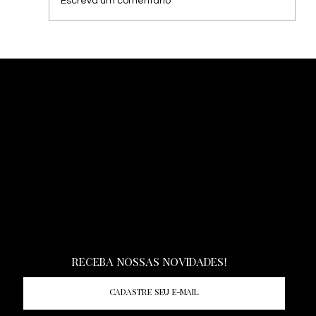
Escreva um comentário
Denominação de Origem (DO) no Vale
dos Vinhedos – Sul do Brasil
INSTAGRAM:
KWEVRIS
KWEVRIS.WINE.CELLAR
LINKEDIN
Receba nossas novidades!