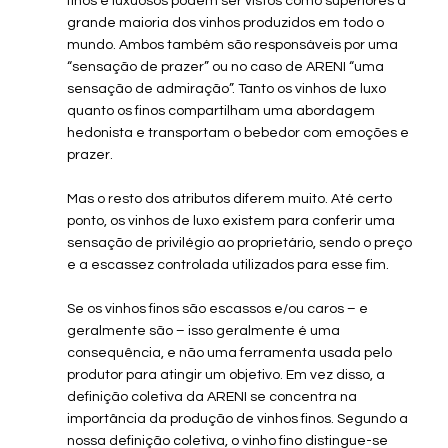
finos e luxuosos podem ser vistos como superiores à 
grande maioria dos vinhos produzidos em todo o 
mundo. Ambos também são responsáveis ​​por uma 
“sensação de prazer” ou no caso de ARENI “uma 
sensação de admiração”. Tanto os vinhos de luxo 
quanto os finos compartilham uma abordagem 
hedonista e transportam o bebedor com emoções e 
prazer.
Mas o resto dos atributos diferem muito. Até certo 
ponto, os vinhos de luxo existem para conferir uma 
sensação de privilégio ao proprietário, sendo o preço 
e a escassez controlada utilizados para esse fim.
Se os vinhos finos são escassos e/ou caros – e 
geralmente são – isso geralmente é uma 
consequência, e não uma ferramenta usada pelo 
produtor para atingir um objetivo. Em vez disso, a 
definição coletiva da ARENI se concentra na 
importância da produção de vinhos finos. Segundo a 
nossa definição coletiva, o vinho fino distingue-se 