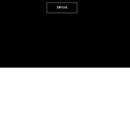
Enviar
Termos de Uso | Politica de Privacidade
RIGHT © 2022 KWEVRIS ASSESSORIA LTDA.