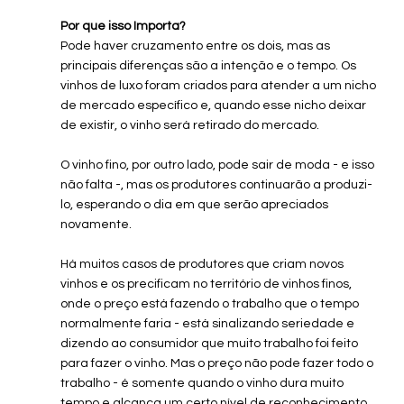
Por que isso Importa?
Pode haver cruzamento entre os dois, mas as 
principais diferenças são a intenção e o tempo. Os 
vinhos de luxo foram criados para atender a um nicho 
de mercado específico e, quando esse nicho deixar 
de existir, o vinho será retirado do mercado.
O vinho fino, por outro lado, pode sair de moda - e isso 
não falta -, mas os produtores continuarão a produzi-
lo, esperando o dia em que serão apreciados 
novamente.
Há muitos casos de produtores que criam novos 
vinhos e os precificam no território de vinhos finos, 
onde o preço está fazendo o trabalho que o tempo 
normalmente faria - está sinalizando seriedade e 
dizendo ao consumidor que muito trabalho foi feito 
para fazer o vinho. Mas o preço não pode fazer todo o 
trabalho - é somente quando o vinho dura muito 
tempo e alcança um certo nível de reconhecimento 