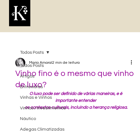
Todos Posts
Maria Amaral
2 min de leitura
Todos Posts
Vinho fino é o mesmo que vinho
Artigos
de luxo?
Entrevistas
O luxo pode ser definido de várias maneiras, e é 
Vinhas e Vinhos
importante entender 
os contextos culturais, incluindo a herança religiosa.
Vinhos / Investimentos
Náutico
Adegas Climatizadas