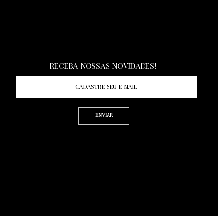
KWEVRIS.WINE.CELLAR
LINKEDIN
Receba nossas novidades!
Enviar
Termos de Uso | Politica de Privacidade
RIGHT © 2022 KWEVRIS ASSESSORIA LTDA.