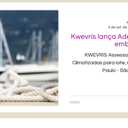
5 de out. de
Kwevris lança Ad
emb
KWEVRIS Assessor
Climatizadas para iate,
Paulo - Sã