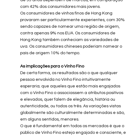
de 35 anos dependem de marcas, em comparação 
com 42% dos consumidores mais jovens.
Os consumidores de vinhos finos de Hong Kong 
provaram ser particularmente experientes, com 30% 
sendo capazes de nomear uma região de origem, 
contra apenas 9% nos EUA. Os consumidores de 
Hong Kong também conheciam as variedades de 
uva. Os consumidores chineses poderiam nomear o 
país de origem 10% do tempo.
As implicações para o Vinho Fino
De certa forma, os resultados são o que qualquer 
pessoa envolvida no Vinho Fino intuitivamente 
esperaria; que aqueles que estão mais engajados 
com o Vinho Fino o associassem a atributos positivos 
e elevados, quer falem de elegância, história ou 
autenticidade, ou todos os três. As variações vistas 
globalmente são culturalmente determinadas e são, 
em alguns sentidos, menores.
O que é fundamental em todos os mercados é que o 
público de Vinho Fino esteja engajado e consciente, e 