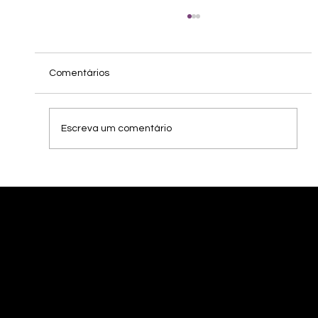
Comentários
Escreva um comentário
Vinhos Finos – Um olhar para o novo
mundo
INSTAGRAM:
KWEVRIS
KWEVRIS.WINE.CELLAR