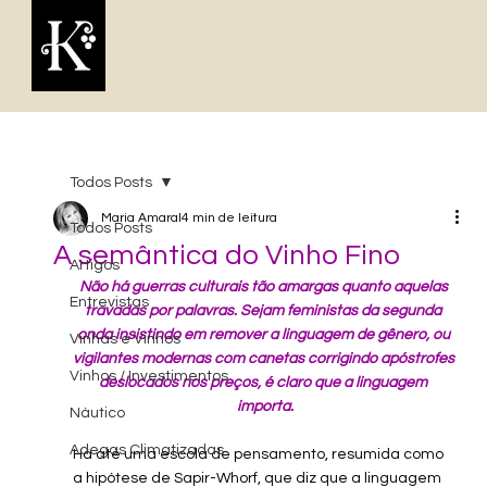
Todos Posts
Maria Amaral
4 min de leitura
Todos Posts
A semântica do Vinho Fino
Artigos
Não há guerras culturais tão amargas quanto aquelas 
Entrevistas
travadas por palavras. Sejam feministas da segunda 
onda insistindo em remover a linguagem de gênero, ou 
Vinhas e Vinhos
vigilantes modernas com canetas corrigindo apóstrofes 
Vinhos / Investimentos
deslocados nos preços, é claro que a linguagem 
importa.
Náutico
Adegas Climatizadas
Há até uma escola de pensamento, resumida como 
a hipótese de Sapir-Whorf, que diz que a linguagem 