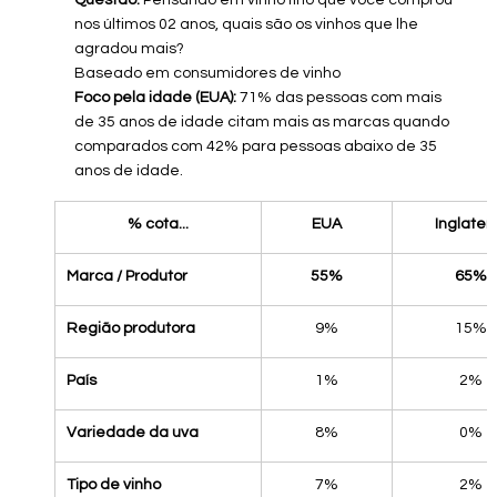
Questão:
 Pensando em vinho fino que você comprou 
nos últimos 02 anos, quais são os vinhos que lhe 
agradou mais?
Baseado em consumidores de vinho
Foco pela idade (EUA):
 71% das pessoas com mais 
de 35 anos de idade citam mais as marcas quando 
comparados com 42% para pessoas abaixo de 35 
anos de idade.
% cota...
EUA
Inglater
Marca / Produtor
55%
65%
Região produtora
9%
15%
País
1%
2%
Variedade da uva
8%
0%
Tipo de vinho
7%
2%