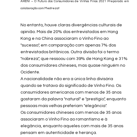
ARENI – O Futuro dos Consumidores de Vinhos Finos 2021 Preparado em 
colaboração com Mestrezat
No entanto, houve claras divergências culturais de 
opinião. Mais de 20% dos entrevistados em Hong 
Kong e na China associaram o Vinho Fino ao 
"sucesso", em comparação com apenas 7% dos 
entrevistados britânicos. Outra divisão foi o termo 
"nobreza", que ressoou com 39% de Hong Kong e 31% 
dos consumidores chineses, mas quase ninguém no 
Ocidente.
A nacionalidade não era a única linha divisória 
quando se tratava do significado de Vinho Fino. Os 
consumidores americanos com menos de 35 anos 
gostaram da palavra "natural" e "prestígio", enquanto 
pessoas mais velhas preferiam "elegância".
Os consumidores chineses com menos de 35 anos 
associaram o Vinho Fino ao romantismo e à 
elegância, enquanto aqueles com mais de 35 anos 
pensam em autenticidade e herança.