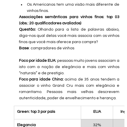
Os Americanos tem uma visão mais diferente de 
vinhos finos.
Associações semânticas para vinhos finos: top 03 
(obs.: 20 qualificadores avaliados)
Questão: 
Olhando para a lista de palavras abaixo, 
diga-nos qual delas você mais associa com os vinhos 
finos que você mais oferece para compra?
Base
: compradores de vinhos
Foco por idade EUA:
 pessoas muito jovens associam a 
isto com a noção de elegância e mais com vinhos 
“naturais” e de prestígio.
Foco para idade China:
 acima de 35 anos tendem a 
associar o vinho Grand Cru mais com elegância e 
romantismo. Pessoas mais velhas descrevem 
autenticidade, poder de envelhecimento e herança.
Green: top 3 por país
EUA
Ing
Elegancia
32%