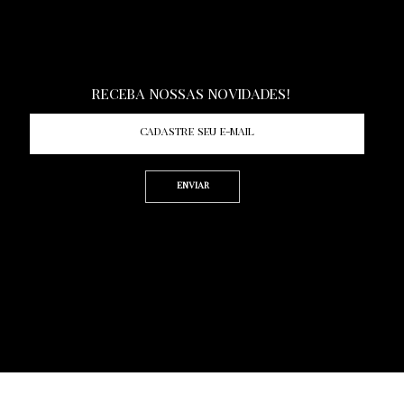
LINKEDIN
Receba nossas novidades!
Enviar
Termos de Uso | Politica de Privacidade
RIGHT © 2022 KWEVRIS ASSESSORIA LTDA.